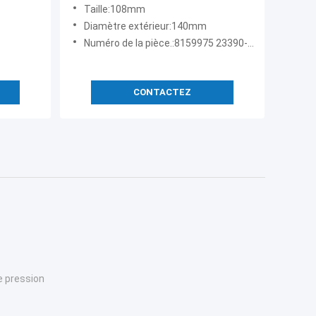
d'eau
Taille:108mm
Diamètre extérieur:140mm
Numéro de la pièce.:8159975 23390-E0010 R90P P551852
CONTACTEZ
e pression