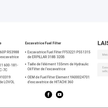
LAI
e
Excavatrice Fuel Filter
60P RS3988
Excavatrice Fuel Filter FF53221 P551315
d'excavatrice
de ERPILLAR 318B 320B
Taille de l'élément 155mm de Hydraulic
011 600-181-
Oil Filter de l'excavatrice
C-7C
YN21P01036R100
-910319
OEM de Fuel Filter Element YA00024701
 de LOVOL
d'excavatrice de HITACHI 360