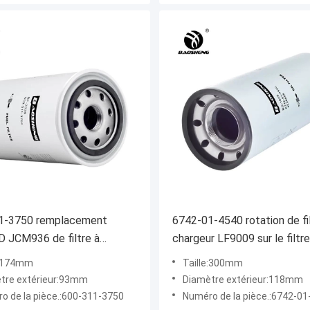
1-3750 remplacement
6742-01-4540 rotation de fi
 JCM936 de filtre à
chargeur LF9009 sur le filtre
 de moteur diesel
300*118mm
e:174mm
Taille:300mm
tre extérieur:93mm
Diamètre extérieur:118mm
o de la pièce.:600-311-3750
Numéro de la pièce.:6742-01-4540 LF9009 C-5707 11NA70110 