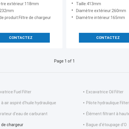
0080311
413mm de chargeur
tre extérieur:118mm
Taille:413mm
e:232mm
Diamètre extérieur:260mm
e produit:Filtre de chargeur
Diamètre intérieur:165mm
CONTACTEZ
CONTACTEZ
Page 1 of 1
atrice Fuel Filter
Excavatrice Oil Filter
e à air aspiré d'huile hydraulique
Pilote hydraulique Filter
rateur d'eau de carburant
Élément filtrant à haut
re de chargeur
Bague d'étoupage d'O