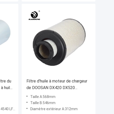
ltre du
Filtre d'huile à moteur de chargeur
 à huile
de DOOSAN DX420 DX520
11033998 A-7118
Taille A:568mm
Taille B:546mm
14503824 3401544
Diamètre extérieur A:312mm