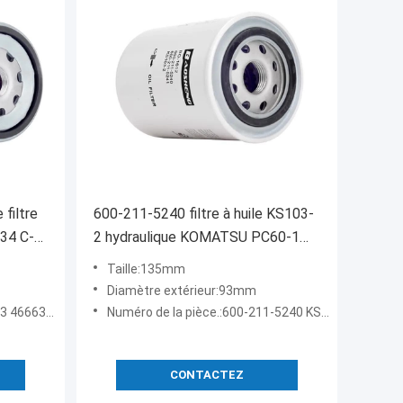
600-211-5240 filtre à huile KS103-
34 C-
2 hydraulique KOMATSU PC60-1
PC60-2
Taille:135mm
Diamètre extérieur:93mm
34 C-71060
Numéro de la pièce.:600-211-5240 KS103-2 P552819 C-1822
CONTACTEZ