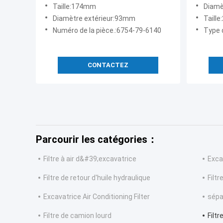
filtre hydraulique de filtre de
VG154
Taille:174mm
Diamè
chargeur
Diamètre extérieur:93mm
Taill
Numéro de la pièce.:6754-79-6140
Type d
CONTACTEZ
Parcourir les catégories：
Filtre à air d&#39;excavatrice
Excav
Filtre de retour d'huile hydraulique
Filtr
Excavatrice Air Conditioning Filter
sépa
Filtre de camion lourd
Filt