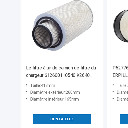
Le filtre à air de camion de filtre du
P627763
chargeur 612600110540 K2640
ERPILL
époussettent
300
Taille:413mm
Taill
Diamètre extérieur:260mm
Diamè
Diamètre intérieur:165mm
Diamè
CONTACTEZ