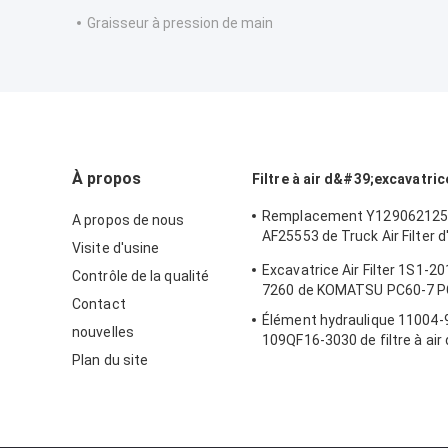
Graisseur à pression de main
À propos
Filtre à air d&#39;excavatric
Remplacement Y129062125
A propos de nous
AF25553 de Truck Air Filter 
Visite d'usine
d'OEM
Excavatrice Air Filter 1S1-2
Contrôle de la qualité
7260 de KOMATSU PC60-7 P
Contact
Élément hydraulique 11004
nouvelles
109QF16-3030 de filtre à air
Plan du site
FR60