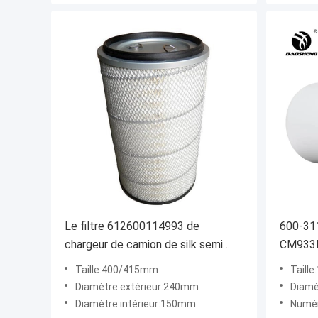
Le filtre 612600114993 de
600-31
chargeur de camion de silk semi
CM933D
enlèvent les impuretés solides
essence
Taille:400/415mm
Taill
Diamètre extérieur:240mm
Diamè
Diamètre intérieur:150mm
Numér