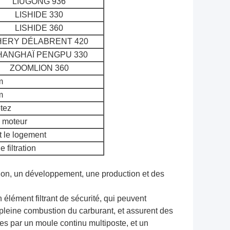
LIUGONG 936
LISHIDE 330
LISHIDE 360
HERY DÉLABRENT 420
HANGHAÏ PENGPU 330
ZOOMLION 360
m
m
tez
e moteur
et le logement
 filtration
ation, un développement, une production et des
 élément filtrant de sécurité, qui peuvent
la pleine combustion du carburant, et assurent des
es par un moule continu multiposte, et un