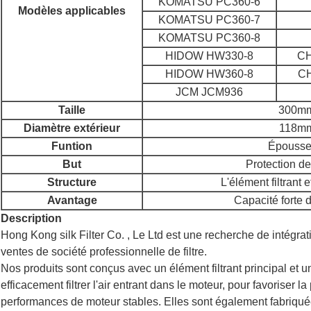
KOMATSU PC360-6
Modèles applicables
KOMATSU PC360-7
KOMATSU PC360-8
HIDOW HW330-8
C
HIDOW HW360-8
C
JCM JCM936
Taille
300m
Diamètre extérieur
118m
Funtion
Épousse
But
Protection d
Structure
L'élément filtrant 
Avantage
Capacité forte de
Description
Hong Kong silk Filter Co. , Le Ltd est une recherche de intégr
ventes de société professionnelle de filtre.
Nos produits sont conçus avec un élément filtrant principal et un
efficacement filtrer l'air entrant dans le moteur, pour favoriser 
performances de moteur stables
.
Elles sont également fabriqué