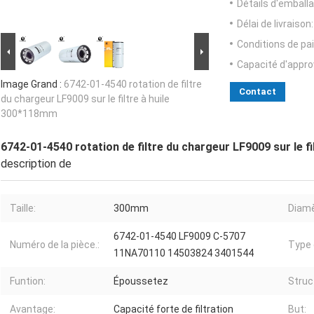
Détails d'emballa
Délai de livraison:
Conditions de pa
Capacité d'appr
Image Grand :
6742-01-4540 rotation de filtre
Contact
du chargeur LF9009 sur le filtre à huile
300*118mm
6742-01-4540 rotation de filtre du chargeur LF9009 sur le f
description de
Taille:
300mm
Diamè
6742-01-4540 LF9009 C-5707
Numéro de la pièce.:
Type 
11NA70110 14503824 3401544
Funtion:
Époussetez
Struc
Avantage:
Capacité forte de filtration
But: