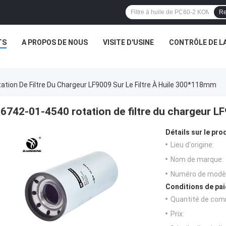
Re
TS
A PROPOS DE NOUS
VISITE D'USINE
CONTRÔLE DE LA
tion De Filtre Du Chargeur LF9009 Sur Le Filtre À Huile 300*118mm
6742-01-4540 rotation de filtre du chargeur LF
Détails sur le prod
Lieu d'origine:
Nom de marque:
Numéro de modèl
Conditions de pai
Quantité de com
Prix: