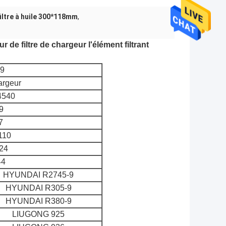
filtre à huile 300*118mm
,
 de filtre de chargeur l'élément filtrant
9
hargeur
4540
9
7
110
24
44
HYUNDAI R2745-9
HYUNDAI R305-9
HYUNDAI R380-9
LIUGONG 925