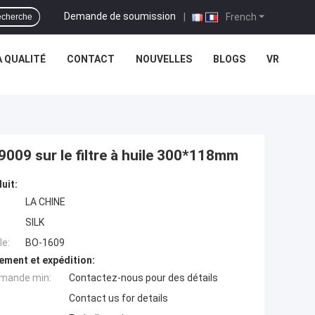
Demande de soumission
|
French
cherche
 QUALITÉ
CONTACT
NOUVELLES
BLOGS
VR
9009 sur le filtre à huile 300*118mm
uit:
LA CHINE
SILK
e:
BO-1609
ement et expédition:
mande min:
Contactez-nous pour des détails
Contact us for details