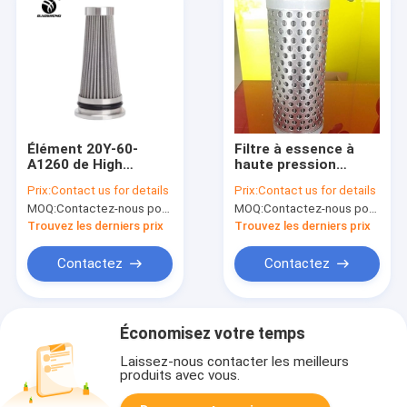
Élément 20Y-60-
Filtre à essence à
A1260 de High
haute pression
Pressure Filter
d'élément de
Prix:
Contact us for details
Prix:
Contact us for details
d'excavatrice de
l'élément filtrant de
MOQ:
Contactez-nous pour des détails
MOQ:
Contactez-nous pour des détails
KOMATSU PC270-7
silk 16Y-76-09200
Trouvez les derniers prix
Trouvez les derniers prix
Contactez
Contactez
Économisez votre temps
Laissez-nous contacter les meilleurs
produits avec vous.