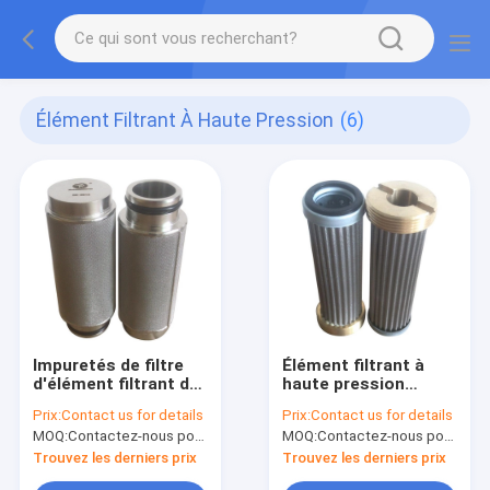
Élément Filtrant À Haute Pression
(6)
Impuretés de filtre
Élément filtrant à
d'élément filtrant de
haute pression
Valve High Pressure
hydraulique d'acier
Prix:
Contact us for details
Prix:
Contact us for details
de l'excavatrice
inoxydable PC300-5
MOQ:
Contactez-nous pour des détails
MOQ:
Contactez-nous pour des détails
PC200-6
BFP9416
Trouvez les derniers prix
Trouvez les derniers prix