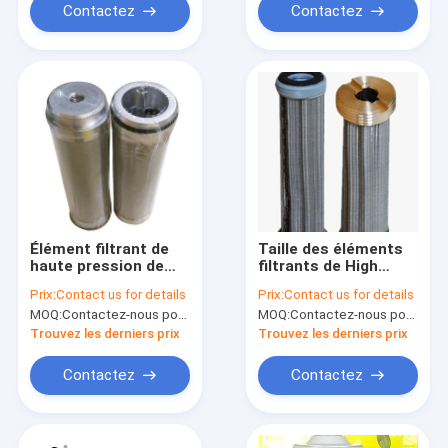
Contactez
Contactez
Élément filtrant de
Taille des éléments
haute pression de
filtrants de High
valve d'OEM PC300-6
Pressure Hydraulic
Prix:
Contact us for details
Prix:
Contact us for details
PC400-7 BFP9409
d'excavatrice PC200-
MOQ:
Contactez-nous pour des détails
MOQ:
Contactez-nous pour des détails
5 80/83mm
Trouvez les derniers prix
Trouvez les derniers prix
Contactez
Contactez