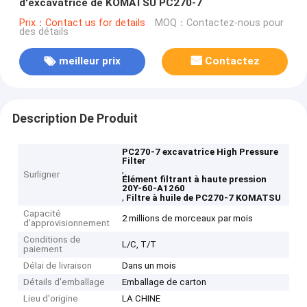
d'excavatrice de KOMATSU PC270-7
Prix：Contact us for details
MOQ：Contactez-nous pour
des détails
meilleur prix
Contactez
Description De Produit
PC270-7 excavatrice High Pressure
Filter
,
Surligner
Élément filtrant à haute pression
20Y-60-A1260
,
Filtre à huile de PC270-7 KOMATSU
Capacité
2 millions de morceaux par mois
d'approvisionnement
Conditions de
L/C, T/T
paiement
Délai de livraison
Dans un mois
Détails d'emballage
Emballage de carton
Lieu d'origine
LA CHINE