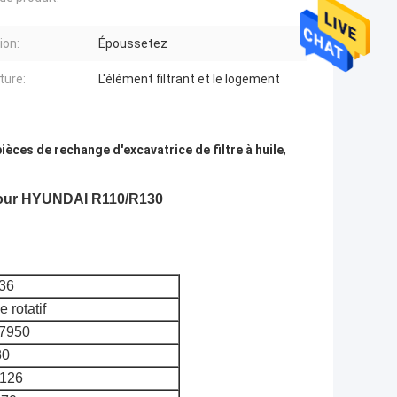
ion:
Époussetez
ture:
L'élément filtrant et le logement
pièces de rechange d'excavatrice de filtre à huile
,
6 pour HYUNDAI R110/R130
36
e rotatif
7950
30
126