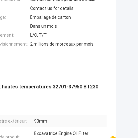
Contact us for details
ge:
Emballage de carton
Dans un mois
iement:
L/C, T/T
ovisionnement:
2 millions de morceaux par mois
 aux hautes températures 32701-37950 BT230
tre extérieur:
93mm
Excavatrice Engine Oil Filter
de produit: