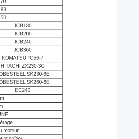
570
288
850
JCB130
JCB200
JCB240
JCB360
KOMATSUPC56-7
HITACHI ZX230-3G
OBESTEEL SK230-6E
OBESTEEL SK260-6E
EC240
mm
m
UNF
érage
du moteur
t et boîtier