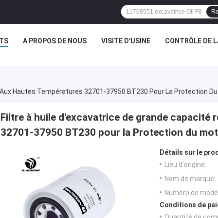
Re
TS
A PROPOS DE NOUS
VISITE D'USINE
CONTRÔLE DE L
tant Aux Hautes Températures 32701-37950 BT230 Pour La Protection
Filtre à huile d'excavatrice de grande capacité
32701-37950 BT230 pour la Protection du m
Détails sur le prod
Lieu d'origine:
Nom de marque:
Numéro de modèl
Conditions de pai
Quantité de com