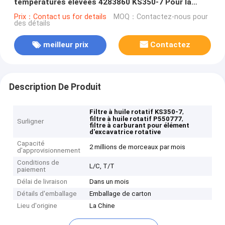
températures élevées 4283860 KS350-7 Pour la
protection du moteur KUBOTA 291mm
Prix：Contact us for details
MOQ：Contactez-nous pour
des détails
meilleur prix
Contactez
Description De Produit
,
Filtre à huile rotatif KS350-7
,
filtre à huile rotatif P550777
Surligner
filtre à carburant pour élément
d'excavatrice rotative
Capacité
2 millions de morceaux par mois
d'approvisionnement
Conditions de
L/C, T/T
paiement
Délai de livraison
Dans un mois
Détails d'emballage
Emballage de carton
Lieu d'origine
La Chine