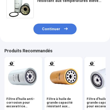
résistant aux températures élevées
4283860 KS350-7 Pour la protection
du moteur KUBOTA 291mm
Continuer
Produits Recommandés
Filtre d'huile anti-
Filtre à huile de
Filtre d'huile d
corrosion pour
grande capacité
grande capaci
excavatrice
résistant aux
pour excavatr
résistant aux
températures
résistant aux