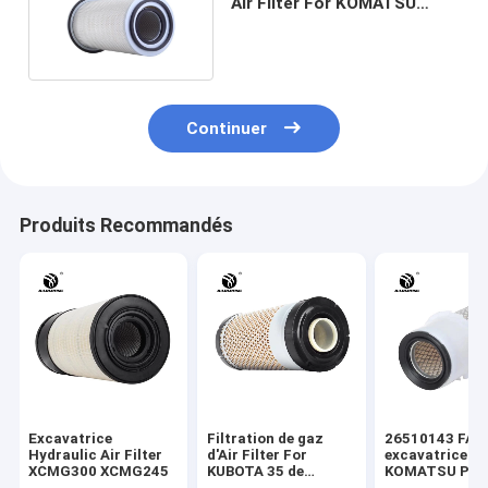
Air Filter For KOMATSU
PC200-6 PC220-6
Continuer
Produits Recommandés
Excavatrice
Filtration de gaz
26510143 FA7
Hydraulic Air Filter
d'Air Filter For
excavatrice Air
XCMG300 XCMG245
KUBOTA 35 de
KOMATSU PC2
l'excavatrice TC020-