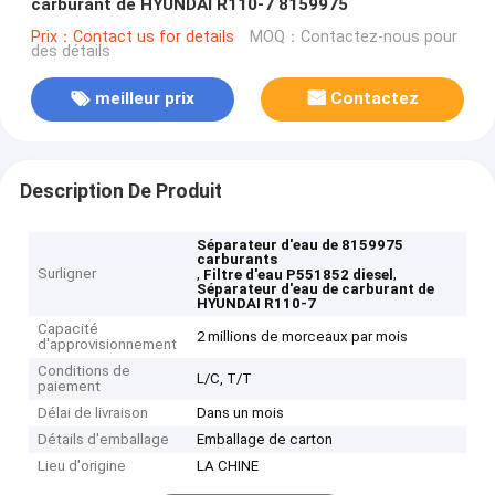
carburant de HYUNDAI R110-7 8159975
Prix：Contact us for details
MOQ：Contactez-nous pour
des détails
meilleur prix
Contactez
Description De Produit
Séparateur d'eau de 8159975
carburants
Surligner
,
,
Filtre d'eau P551852 diesel
Séparateur d'eau de carburant de
HYUNDAI R110-7
Capacité
2 millions de morceaux par mois
d'approvisionnement
Conditions de
L/C, T/T
paiement
Délai de livraison
Dans un mois
Détails d'emballage
Emballage de carton
Lieu d'origine
LA CHINE