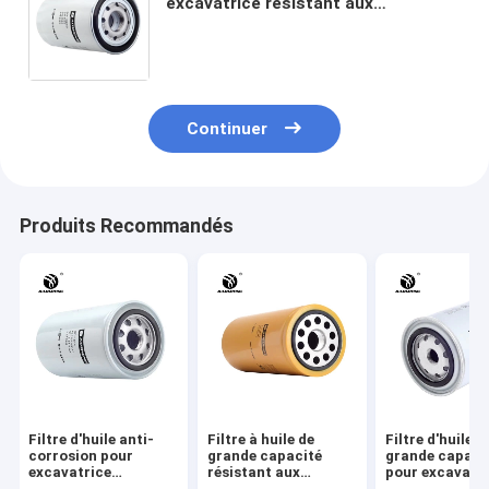
excavatrice résistant aux
températures élevées 4448336
4484495 210 mm hauteur de
protection du moteur
Continuer
Produits Recommandés
Filtre d'huile anti-
Filtre à huile de
Filtre d'huile d
corrosion pour
grande capacité
grande capaci
excavatrice
résistant aux
pour excavatr
résistant aux
températures
résistant aux