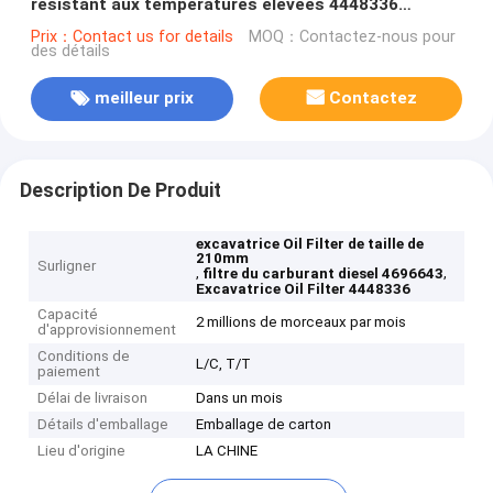
résistant aux températures élevées 4448336
4484495 210 mm hauteur de protection du moteur
Prix：Contact us for details
MOQ：Contactez-nous pour
des détails
meilleur prix
Contactez
Description De Produit
excavatrice Oil Filter de taille de
210mm
Surligner
,
,
filtre du carburant diesel 4696643
Excavatrice Oil Filter 4448336
Capacité
2 millions de morceaux par mois
d'approvisionnement
Conditions de
L/C, T/T
paiement
Délai de livraison
Dans un mois
Détails d'emballage
Emballage de carton
Lieu d'origine
LA CHINE