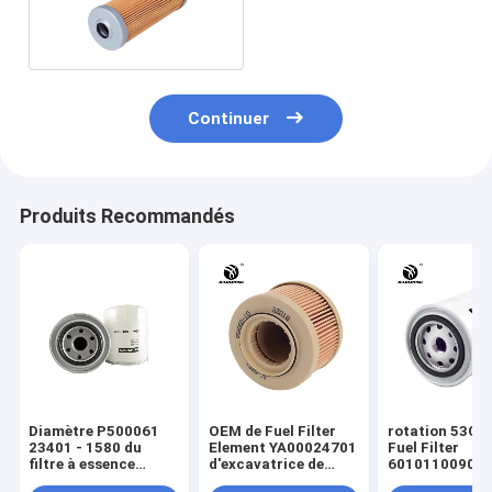
PC30-1
Continuer
Produits Recommandés
Diamètre P500061
OEM de Fuel Filter
rotation 53C0
23401 - 1580 du
Element YA00024701
Fuel Filter
filtre à essence
d'excavatrice de
60101100909
d'excavatrice de
HITACHI 360
d'excavatrice 