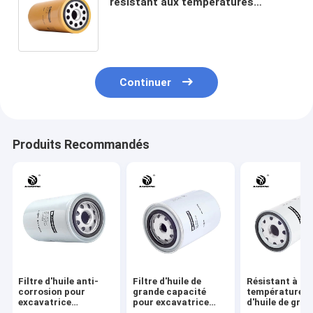
résistant aux températures
élevées 1R-0716 LF691A 310mm
hauteur de protection du moteur
Continuer
Produits Recommandés
Filtre d'huile anti-
Filtre d'huile de
Résistant à ha
corrosion pour
grande capacité
température Fi
excavatrice
pour excavatrice
d'huile de gra
résistant aux
résistant aux
capacité pour