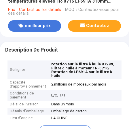
températures élevées 1R-0716 LF691A 310mm
hauteur de protection du moteur
Prix：Contact us for details
MOQ：Contactez-nous pour
des détails
meilleur prix
Contactez
Description De Produit
,
rotation sur le filtre à huile 87299
,
Filtre d'huile à moteur 1R-0716
Surligner
Rotation de LF691A sur le filtre à
huile
Capacité
2 millions de morceaux par mois
d'approvisionnement
Conditions de
L/C, T/T
paiement
Délai de livraison
Dans un mois
Détails d'emballage
Emballage de carton
Lieu d'origine
LA CHINE